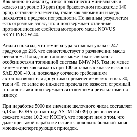
Как видно по анализу, износ практически минимальный:
железо на уровне 13 ppm (при браковочном показателе 140
ppm), остальные элементы, такие как алюминий и медь
находятся в пределах погрешности. По данным результатам
есть огромный запас, что и подтверждает отличные
противоизносные свойства моторного масла NOVUS
SKYLINE 5W-40.
Анализ показал, что температура вспышки упала с 247
градусов до 216, что свидетельствует о разжижении масла
бензином. Попадание топлива может быть связано с
особенностями топливной системы BMW M5. Тем не менее
кинематическая вязкость при 100 осталась в классе вязкости
SAE J300 -40, и, поскольку согласно требованиям
автопроизводителя допустимо применение вязкости как 30,
так и 40, то запас до нижнего предела по вязкости огромный,
что опять-таки подтверждается отличными результатами по
износу.
При наработке 5000 км значение щелочного числа составляет
6,13 мг KOH/г (по методу ASTM D4739) (при значении
свежего масла 10,2 мг KOH/г), что говорит нам о том, что
даже при такой наработке остается довольно большой запас
моюще-диспергирующих присадок.