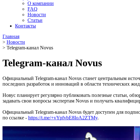
О компании
FAQ
Новости
Статьи
Контакты
Главная
>
Новости
>
Telegram-канал Novus
Telegram-канал Novus
Официальный Telegram-канал Novus станет центральным источ
последних разработок и инноваций в области технических жид
Новус планирует регулярно публиковать полезные статьи, обзо
задавать свои вопросы экспертам Novus и получать квалифици
Официальный Telegram-канал Novus будет доступен для подпи
по ссылке -
https://t.me/+vYpfvbE8IoA2ZTMy
.