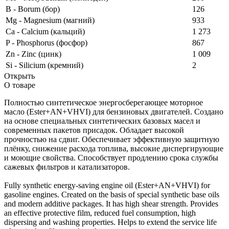
B - Borum (бор)
126
Mg - Magnesium (магний)
933
Ca - Calcium (кальций)
1 273
P - Phosphorus (фосфор)
867
Zn - Zinc (цинк)
1 009
Si - Silicium (кремний)
2
Открыть
О товаре
Полностью синтетическое энергосберегающее моторное
масло (Ester+AN+VHVI) для бензиновых двигателей. Создано
на основе специальных синтетических базовых масел и
современных пакетов присадок. Обладает высокой
прочностью на сдвиг. Обеспечивает эффективную защитную
плёнку, снижение расхода топлива, высокие диспергирующие
и моющие свойства. Способствует продлению срока службы
сажевых фильтров и катализаторов.
Fully synthetic energy-saving engine oil (Ester+AN+VHVI) for
gasoline engines. Created on the basis of special synthetic base oils
and modern additive packages. It has high shear strength. Provides
an effective protective film, reduced fuel consumption, high
dispersing and washing properties. Helps to extend the service life