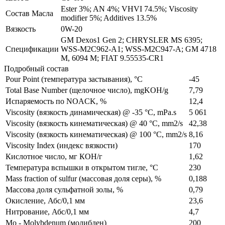
Ester 3%; AN 4%; VHVI 74.5%; Viscosity
Состав Масла
modifier 5%; Additives 13.5%
Вязкость
0W-20
GM Dexos1 Gen 2; CHRYSLER MS 6395;
Спецификации
WSS-M2C962-A1; WSS-M2C947-A; GM 4718
M, 6094 M; FIAT 9.55535-CR1
Подробный состав
Pour Point (температура застывания), °C
-45
Total Base Number (щелочное число), mgKOH/g
7,79
Испаряемость по NOACK, %
12,4
Viscosity (вязкость динамическая) @ -35 °C, mPa.s
5 061
Viscosity (вязкость кинематическая) @ 40 °C, mm2/s
42,38
Viscosity (вязкость кинематическая) @ 100 °C, mm2/s
8,16
Viscosity Index (индекс вязкости)
170
Кислотное число, мг КОН/г
1,62
Температура вспышки в открытом тигле, °C
230
Mass fraction of sulfur (массовая доля серы), %
0,188
Массова доля сульфатной золы, %
0,79
Окисление, Абс/0,1 мм
23,6
Нитрование, Абс/0,1 мм
4,7
Mo - Molybdenum (молибден)
200