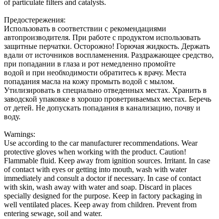
of particulate filters and catalysts.
Предостережения:
Использовать в соответствии с рекомендациями
автопроизводителя. При работе с продуктом использовать
защитные перчатки. Осторожно! Горючая жидкость. Держать
вдали от источников воспламенения. Раздражающее средство,
при попадании в глаза и рот немедленно промойте
водой и при необходимости обратитесь к врачу. Места
попадания масла на кожу промыть водой с мылом.
Утилизировать в специально отведенных местах. Хранить в
заводской упаковке в хорошо проветриваемых местах. Беречь
от детей. Не допускать попадания в канализацию, почву и
воду.
Warnings:
Use according to the car manufacturer recommendations. Wear
protective gloves when working with the product. Caution!
Flammable fluid. Keep away from ignition sources. Irritant. In case
of contact with eyes or getting into mouth, wash with water
immediately and consult a doctor if necessary. In case of contact
with skin, wash away with water and soap. Discard in places
specially designed for the purpose. Keep in factory packaging in
well ventilated places. Keep away from children. Prevent from
entering sewage, soil and water.