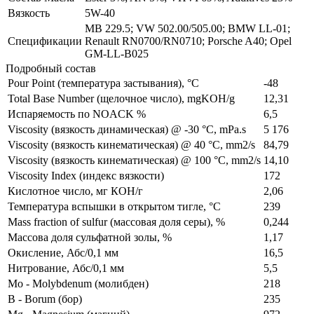
Вязкость
5W-40
MB 229.5; VW 502.00/505.00; BMW LL-01;
Спецификации
Renault RN0700/RN0710; Porsche A40; Opel
GM-LL-B025
Подробный состав
Pour Point (температура застывания), °C
-48
Total Base Number (щелочное число), mgKOH/g
12,31
Испаряемость по NOACK %
6,5
Viscosity (вязкость динамическая) @ -30 °C, mPa.s
5 176
Viscosity (вязкость кинематическая) @ 40 °C, mm2/s
84,79
Viscosity (вязкость кинематическая) @ 100 °C, mm2/s
14,10
Viscosity Index (индекс вязкости)
172
Кислотное число, мг КОН/г
2,06
Температура вспышки в открытом тигле, °C
239
Mass fraction of sulfur (массовая доля серы), %
0,244
Массова доля сульфатной золы, %
1,17
Окисление, Абс/0,1 мм
16,5
Нитрование, Абс/0,1 мм
5,5
Mo - Molybdenum (молибден)
218
B - Borum (бор)
235