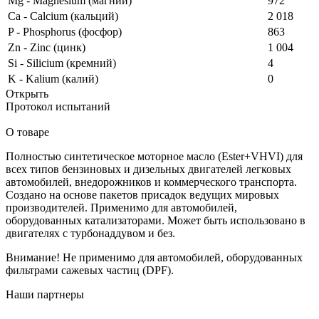
Mg - Magnesium (магний)
972
Ca - Calcium (кальций)
2 018
P - Phosphorus (фосфор)
863
Zn - Zinc (цинк)
1 004
Si - Silicium (кремний)
4
K - Kalium (калий)
0
Открыть
Протокол испытаний
О товаре
Полностью синтетическое моторное масло (Ester+VHVI) для
всех типов бензиновых и дизельных двигателей легковых
автомобилей, внедорожников и коммерческого транспорта.
Создано на основе пакетов присадок ведущих мировых
производителей. Применимо для автомобилей,
оборудованных катализаторами. Может быть использовано в
двигателях с турбонаддувом и без.
Внимание! Не применимо для автомобилей, оборудованных
фильтрами сажевых частиц (DPF).
Наши партнеры