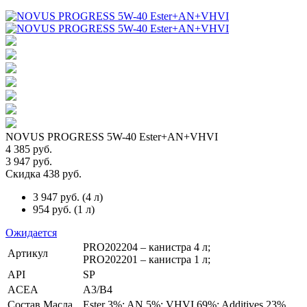
NOVUS PROGRESS 5W-40 Ester+AN+VHVI
4 385 руб.
3 947 руб.
Скидка 438 руб.
3 947 руб.
(
4 л
)
954 руб.
(
1 л
)
Ожидается
PRO202204 – канистра 4 л;
Артикул
PRO202201 – канистра 1 л;
API
SP
ACEA
A3/B4
Состав Масла
Ester 3%; AN 5%; VHVI 69%; Additives 23%